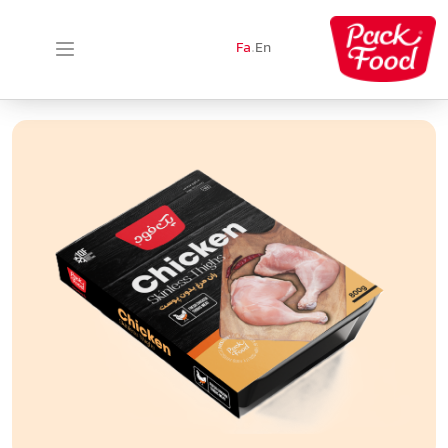
Fa
.
En