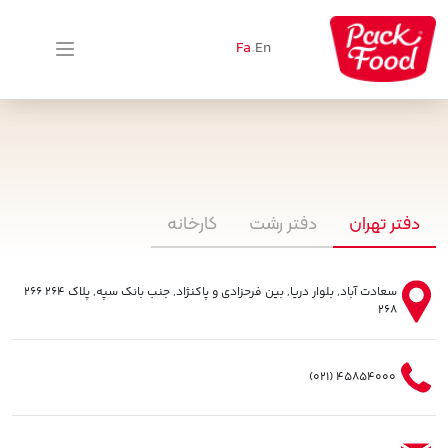
Fa
.
En
دفتر تهران
دفتر رشت
کارخانه
سعادت آباد, بلوار دریا, بین فرحزادی و پاکنژاد, جنب بانک سپه, پلاک 264 266
268
45854000 (021)