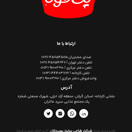
ارتباط با ما
صدای مشتریان:
45854585 (021)
تلفن:
دفتر تهران | 45854247 (021)
تلفن:
دفتر مرکزی | 91003610 (013)
تلفن:
کارخانه | 44403772 (013)
واحدفروش:
دفتر مرکزی | 91003610 (013)
آدرس
نشانی کارخانه:
استان گیلان، منطقه آزاد انزلی، شهرک صنعتی شماره
یک،مجتمع غذایی سپید ماکیان.
شرکت طراحی سایت بهپردازان
طراحی وبسایت توسط
آژانس خلاقیت رایمون و توسعه