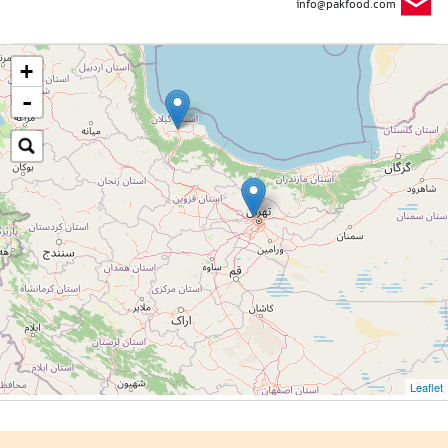
info@pakfood.com
+
-
Leaflet