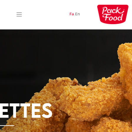
Fa
.
En