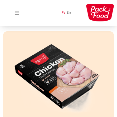
Fa
.
En