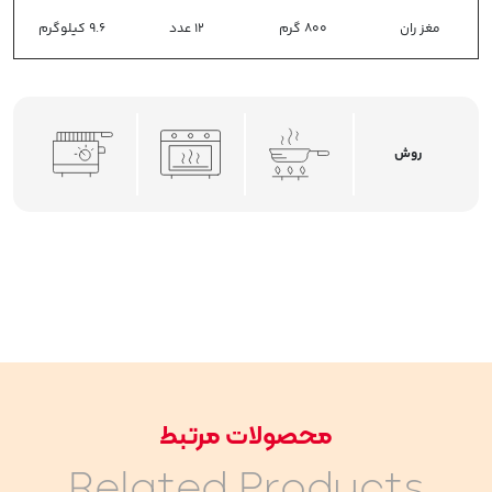
مغز ران
800 گرم
12 عدد
9.6 کیلوگرم
روش
محصولات مرتبط
Related Products