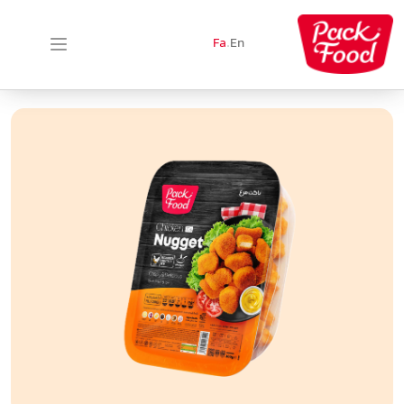
Fa
.
En