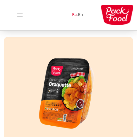
Fa
.
En