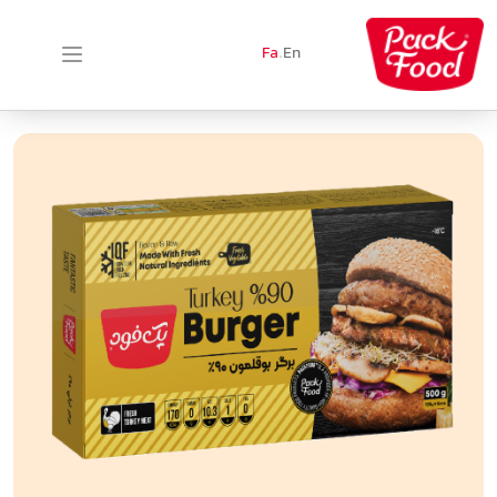
Fa
.
En