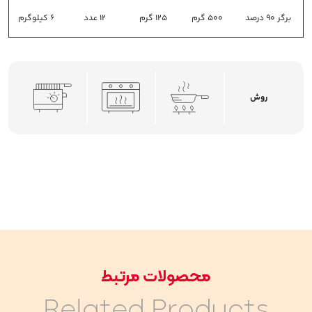
برگر 90 درصد
500 گرم
125 گرم
12 عدد
6 کیلوگرم
روش
محصولات مرتبط
Related Products