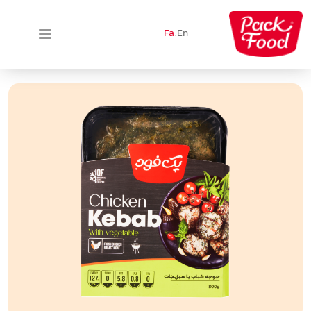
Fa
.
En