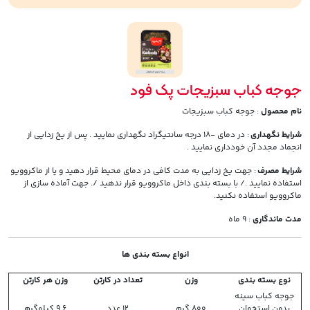
جوجه کباب سبزیجات پک فود
نام محصول
: جوجه کباب سبزیجات
شرایط نگهداری
: در دمای -18 درجه سانتیگراد نگهداری نمایید . پس از یخ زدایی از
انجماد مجدد آن خودداری نمایید .
شرایط مصرف
: جهت یخ زدایی به مدت کافی در دمای محیط قرار دهید و یا از ماکروویو
استفاده نمایید ./ با بسته بندی داخل ماکروویو قرار ندهید /. جهت آماده سازی از
ماکروویو استفاده نکنید.
مدت ماندگاری
: 9 ماه
انواع بسته بندی ها
نوع بسته بندی
وزن
تعداد در کارتن
وزن هر کارتن
جوجه کباب سینه
بدون استخوان
800 گرم
12 عدد
9.6 کیلوگرم