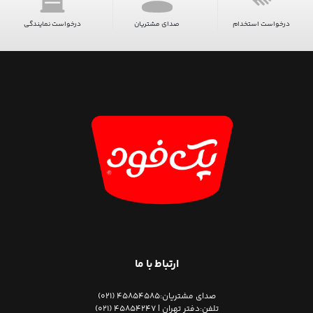
درخواست استخدام
صدای مشتریان
درخواست نمایندگی
ارتباط با ما
صدای مشتریان:
45854585 (021)
تلفن:
دفتر تهران | 45854247 (021)