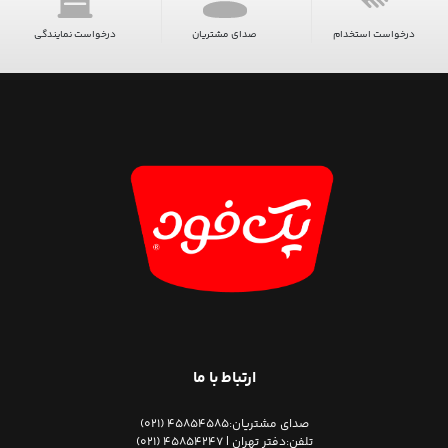
درخواست استخدام
صدای مشتریان
درخواست نمایندگی
ارتباط با ما
صدای مشتریان:
45854585 (021)
تلفن:
دفتر تهران | 45854247 (021)