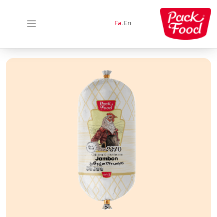
Fa
.
En