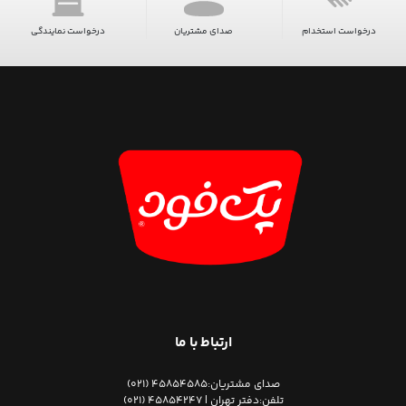
درخواست استخدام
صدای مشتریان
درخواست نمایندگی
ارتباط با ما
صدای مشتریان:
45854585 (021)
تلفن:
دفتر تهران | 45854247 (021)