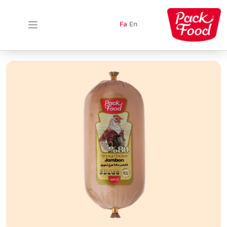
Fa
.
En