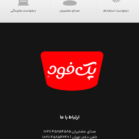
درخواست استخدام
صدای مشتریان
درخواست نمایندگی
ارتباط با ما
صدای مشتریان:
45854585 (021)
تلفن:
دفتر تهران | 45854247 (021)