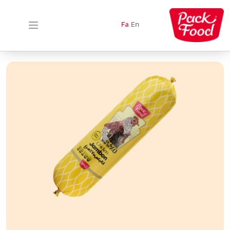
Fa
.
En