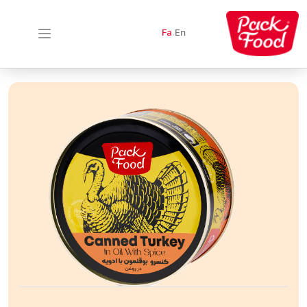
Fa
.
En