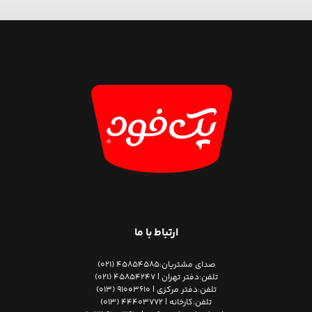
ارتباط با ما
صدای مشتریان:
45854585 (021)
تلفن:
دفتر تهران | 45854247 (021)
تلفن:
دفتر مرکزی | 91003610 (013)
تلفن:
کارخانه | 44403772 (013)