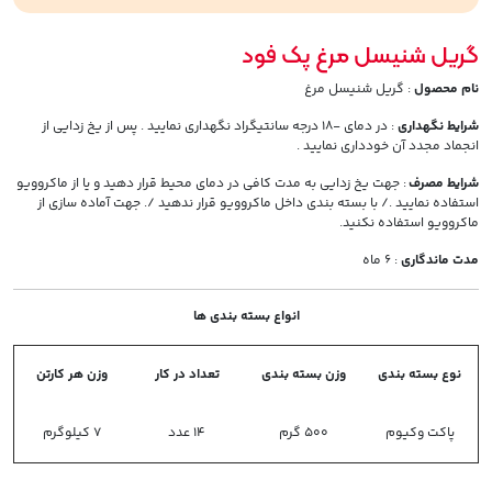
گریل شنیسل مرغ پک فود
نام محصول
: گریل شنیسل مرغ
شرایط نگهداری
: در دمای -18 درجه سانتیگراد نگهداری نمایید . پس از یخ زدایی از
انجماد مجدد آن خودداری نمایید .
شرایط مصرف
: جهت یخ زدایی به مدت کافی در دمای محیط قرار دهید و یا از ماکروویو
استفاده نمایید ./ با بسته بندی داخل ماکروویو قرار ندهید /. جهت آماده سازی از
ماکروویو استفاده نکنید.
مدت ماندگاری
: 6 ماه
انواع بسته بندی ها
نوع بسته بندی
وزن بسته بندی
تعداد در کار
وزن هر کارتن
پاکت وکیوم
500 گرم
14 عدد
7 کیلوگرم