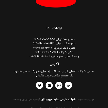
ارتباط با ما
صدای مشتریان:
45854585 (021)
تلفن:
دفتر تهران | 45854247 (021)
تلفن:
دفتر مرکزی | 91003610 (013)
تلفن:
کارخانه | 44403772 (013)
واحدفروش:
دفتر مرکزی | 91003610 (013)
آدرس
نشانی کارخانه:
استان گیلان، منطقه آزاد انزلی، شهرک صنعتی شماره
یک،مجتمع غذایی سپید ماکیان.
شرکت طراحی سایت بهپردازان
طراحی وبسایت توسط
آژانس خلاقیت رایمون و توسعه