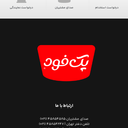
درخواست استخدام
صدای مشتریان
درخواست نمایندگی
ارتباط با ما
صدای مشتریان:
45854585 (021)
تلفن:
دفتر تهران | 45854247 (021)